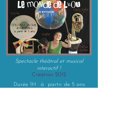
Spectacle théâtral et musical
interactif !
Création 2012
Durée 1H : à partir de 5 ans
De retour dans le grenier, Lilou est
conviée à prendre des cours avec ses
nouveaux acolytes, le violon voyageur,
l'instrument à tout faire, le fol hélicon et
papwé djembe, le sage. Avec les